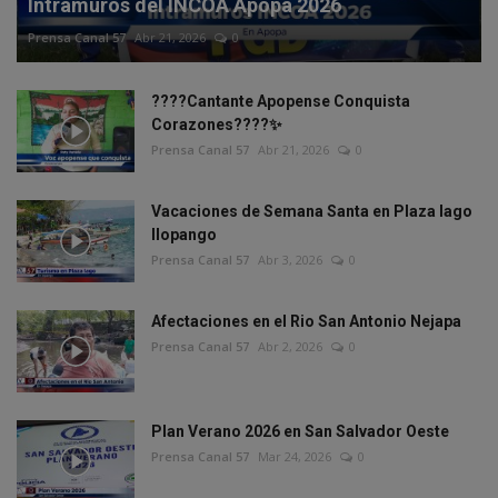
Intramuros del INCOA Apopa 2026
Prensa Canal 57
Abr 21, 2026
0
????Cantante Apopense Conquista
Corazones????✨
Prensa Canal 57
Abr 21, 2026
0
Vacaciones de Semana Santa en Plaza lago
Ilopango
Prensa Canal 57
Abr 3, 2026
0
Afectaciones en el Rio San Antonio Nejapa
Prensa Canal 57
Abr 2, 2026
0
Plan Verano 2026 en San Salvador Oeste
Prensa Canal 57
Mar 24, 2026
0