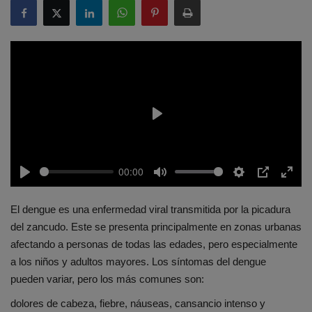
Play
00:00
Play
Mute
Settings
PIP
Enter
fulls
El dengue es una enfermedad viral transmitida por la picadura
del zancudo. Este se presenta principalmente en zonas urbanas
afectando a personas de todas las edades, pero especialmente
a los niños y adultos mayores. Los síntomas del dengue
pueden variar, pero los más comunes son:
dolores de cabeza, fiebre, náuseas, cansancio intenso y