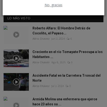
Instagram
YouTube
No, gracias
LO MÁS VISTO
Roberto Alfaro: El Hombre Detrás de
Cocolito, el Payaso...
Alírio Chavez
Jun 2, 2024
0
Creciente en el río Tomayate Preocupa a los
Habitantes ...
Alírio Chavez
Ago 8, 2025
0
Accidente Fatal en la Carretera Troncal del
Norte
Alírio Chavez
Jul 2, 2024
0
Armida Molina una enfermera que ejerce
hace 23 años su ...