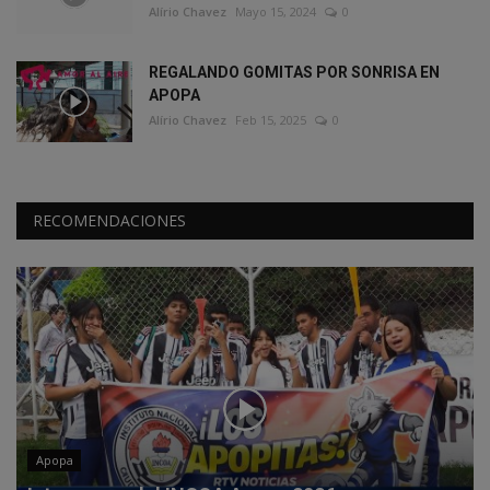
Alírio Chavez
Mayo 15, 2024
0
REGALANDO GOMITAS POR SONRISA EN
APOPA
Alírio Chavez
Feb 15, 2025
0
RECOMENDACIONES
Apopa