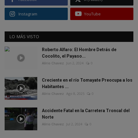
Instagram
YouTube
LO MÁS VISTO
Roberto Alfaro: El Hombre Detrás de
Cocolito, el Payaso...
Alírio Chavez
Jun 2, 2024
0
Creciente en el río Tomayate Preocupa a los
Habitantes ...
Alírio Chavez
Ago 8, 2025
0
Accidente Fatal en la Carretera Troncal del
Norte
Alírio Chavez
Jul 2, 2024
0