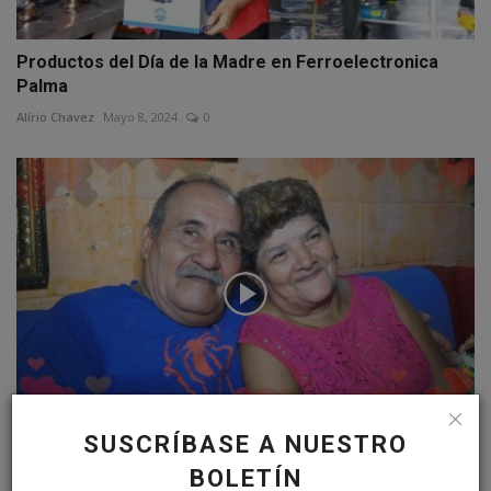
Productos del Día de la Madre en Ferroelectronica
Palma
Alírio Chavez
Mayo 8, 2024
0
SUSCRÍBASE A NUESTRO
Anabella Rodríguez, una Madre Ejemplar del municipio
BOLETÍN
de...