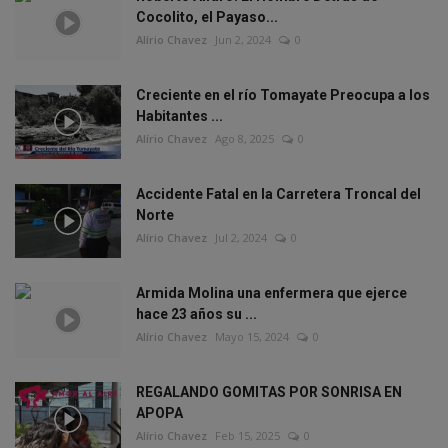
Cocolito, el Payaso...
Alírio Chavez
Jun 2, 2024
0
Creciente en el río Tomayate Preocupa a los
Habitantes ...
Alírio Chavez
Ago 8, 2025
0
Accidente Fatal en la Carretera Troncal del
Norte
Alírio Chavez
Jul 2, 2024
0
Armida Molina una enfermera que ejerce
hace 23 años su ...
Alírio Chavez
Mayo 15, 2024
0
REGALANDO GOMITAS POR SONRISA EN
APOPA
Alírio Chavez
Feb 15, 2025
0