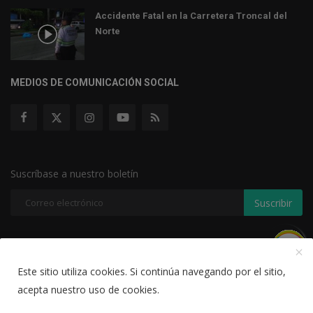
Accidente Fatal en la Carretera Troncal del
Norte
MEDIOS DE COMUNICACIÓN SOCIAL
Suscríbase a nuestro boletín
Suscribir
Este sitio utiliza cookies. Si continúa navegando por el sitio,
Copyright 2021 canal57- Todos los Derechos Reservados.
acepta nuestro uso de cookies.