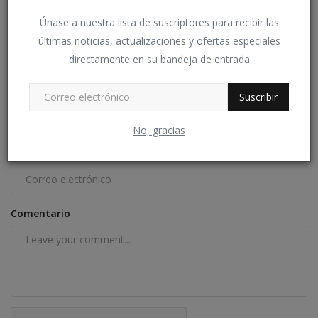
Alírio Chavez
Mayo 6, 2024
0
Únase a nuestra lista de suscriptores para recibir las
últimas noticias, actualizaciones y ofertas especiales
COMENTARIOS
directamente en su bandeja de entrada
Nombre
Suscribir
No, gracias
Correo electrónico
Comentario