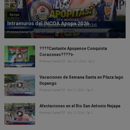
Apopa
Intramuros del INCOA Apopa 2026
Prensa Canal 57
Abr 21, 2026
0
????Cantante Apopense Conquista
Corazones????✨
Prensa Canal 57
Abr 21, 2026
0
Vacaciones de Semana Santa en Plaza lago
Ilopango
Prensa Canal 57
Abr 3, 2026
0
Afectaciones en el Rio San Antonio Nejapa
Prensa Canal 57
Abr 2, 2026
0