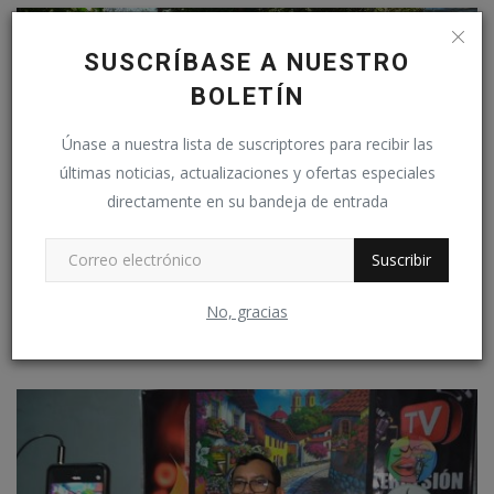
SUSCRÍBASE A NUESTRO
BOLETÍN
Únase a nuestra lista de suscriptores para recibir las
últimas noticias, actualizaciones y ofertas especiales
directamente en su bandeja de entrada
Suscribir
No, gracias
Residentes de las Palmeras Exigen Refuerzo Policial
Alírio Chavez
Abr 27, 2025
0