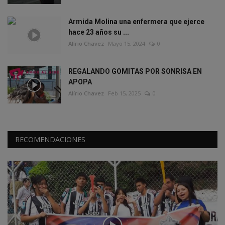
Armida Molina una enfermera que ejerce
hace 23 años su ...
Alírio Chavez
Mayo 15, 2024
0
REGALANDO GOMITAS POR SONRISA EN
APOPA
Alírio Chavez
Feb 15, 2025
0
RECOMENDACIONES