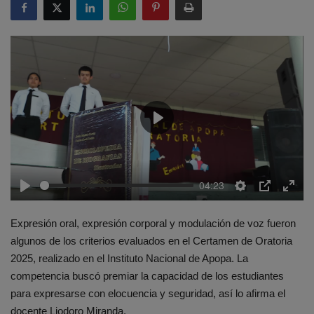
Play
04:23
Play
Settings
PIP
Enter
fulls
Expresión oral, expresión corporal y modulación de voz fueron
algunos de los criterios evaluados en el Certamen de Oratoria
2025, realizado en el Instituto Nacional de Apopa. La
competencia buscó premiar la capacidad de los estudiantes
para expresarse con elocuencia y seguridad, así lo afirma el
docente Liodoro Miranda.