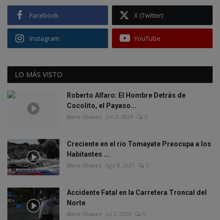
Facebook
X (Twitter)
Instagram
YouTube
LO MÁS VISTO
Roberto Alfaro: El Hombre Detrás de
Cocolito, el Payaso...
Alírio Chavez
Jun 2, 2024
0
Creciente en el río Tomayate Preocupa a los
Habitantes ...
Alírio Chavez
Ago 8, 2025
0
Accidente Fatal en la Carretera Troncal del
Norte
Alírio Chavez
Jul 2, 2024
0