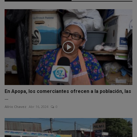
En Apopa, los comerciantes ofrecen a la población, las
...
Alírio Chavez
Abr 16, 2024
0