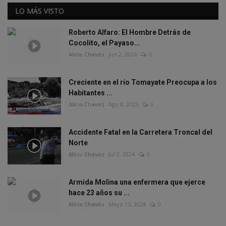
LO MÁS VISTO
Roberto Alfaro: El Hombre Detrás de
Cocolito, el Payaso...
Alírio Chavez
Jun 2, 2024
0
Creciente en el río Tomayate Preocupa a los
Habitantes ...
Alírio Chavez
Ago 8, 2025
0
Accidente Fatal en la Carretera Troncal del
Norte
Alírio Chavez
Jul 2, 2024
0
Armida Molina una enfermera que ejerce
hace 23 años su ...
Alírio Chavez
Mayo 15, 2024
0