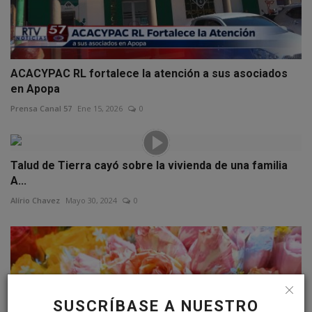
ACACYPAC RL fortalece la atención a sus asociados
en Apopa
Prensa Canal 57
Ene 15, 2026
0
Talud de Tierra cayó sobre la vivienda de una familia
A...
Alírio Chavez
Mayo 30, 2024
0
SUSCRÍBASE A NUESTRO