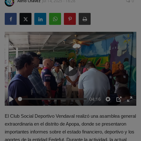
Alírio Chavez
Jul 14, 2025 - 18:28
0
Play
04:16
Play
Settings
PIP
Enter
fulls
El Club Social Deportivo Vendaval realizó una asamblea general
extraordinaria en el distrito de Apopa, donde se presentaron
importantes informes sobre el estado financiero, deportivo y los
aportes de la entidad Fedefut. Durante la actividad, la actual