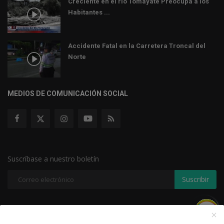
Creciente en el río Tomayate Preocupa a los
Habitantes ...
Accidente Fatal en la Carretera Troncal del
Norte
MEDIOS DE COMUNICACIÓN SOCIAL
Suscríbase a nuestro boletín
Suscribir