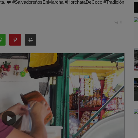
e nota. ❤️ #SalvadoreñosEnMarcha #HorchataDeCoco #Tradición
0
Play