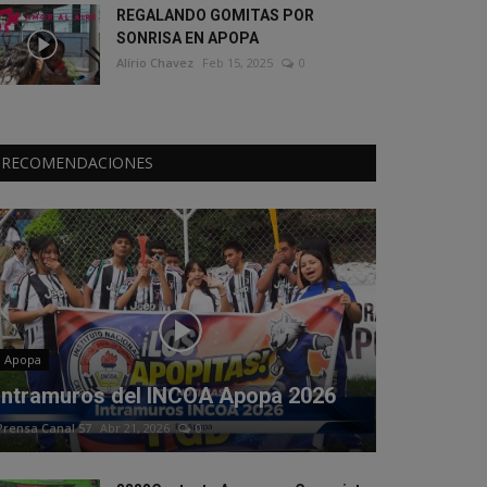
REGALANDO GOMITAS POR
SONRISA EN APOPA
Alírio Chavez
Feb 15, 2025
0
RECOMENDACIONES
Apopa
Intramuros del INCOA Apopa 2026
Prensa Canal 57
Abr 21, 2026
0