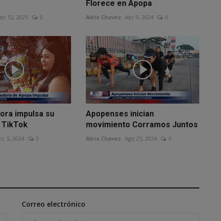
Florece en Apopa
br 12, 2025
0
Alírio Chavez
Abr 9, 2024
0
ra impulsa su
Apopenses inician
 TikTok
movimiento Corramos Juntos
ic 5, 2024
0
Alírio Chavez
Ago 25, 2024
0
Correo electrónico