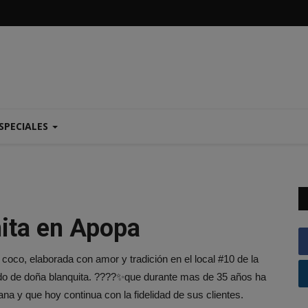
SPECIALES
nita en Apopa
co, elaborada con amor y tradición en el local #10 de la
do de doña blanquita. ????✨que durante mas de 35 años ha
 y que hoy continua con la fidelidad de sus clientes.