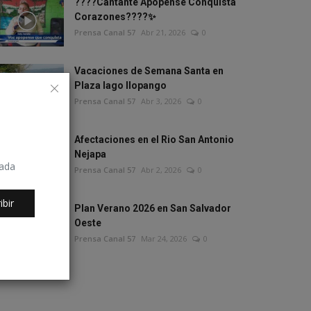
????Cantante Apopense Conquista
Corazones????✨
Prensa Canal 57
Abr 21, 2026
0
Vacaciones de Semana Santa en
Plaza lago Ilopango
Prensa Canal 57
Abr 3, 2026
0
Afectaciones en el Rio San Antonio
Nejapa
rada
Prensa Canal 57
Abr 2, 2026
0
ibir
Plan Verano 2026 en San Salvador
Oeste
Prensa Canal 57
Mar 24, 2026
0