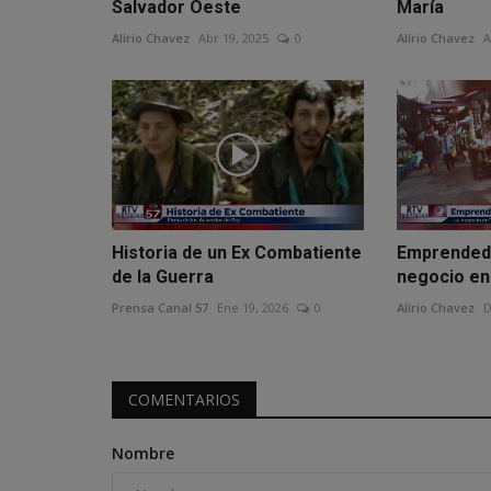
Salvador Oeste
María
Alírio Chavez
Abr 19, 2025
0
Alírio Chavez
A
Historia de un Ex Combatiente
Emprendedo
de la Guerra
negocio en
Prensa Canal 57
Ene 19, 2026
0
Alírio Chavez
D
COMENTARIOS
Nombre