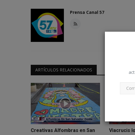
Prensa Canal 57
ARTÍCULOS RELACIONADOS
act
Creativas Alfombras en San
Viacrucis l