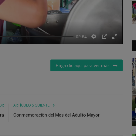
02:54
Settings
PIP
Enter
fullscreen
Haga clic aquí para ver más
OR
ARTÍCULO SIGUIENTE
ra
Conmemoraciòn del Mes del Adullto Mayor