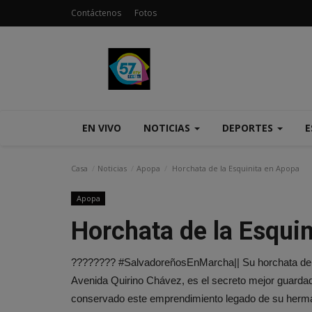
Contáctenos
Fotos
EN VIVO
NOTICIAS
DEPORTES
E
Casa
Noticias
Apopa
Horchata de la Esquinita en Apopa
Apopa
Horchata de la Esqui
???????? #SalvadoreñosEnMarcha|| Su horchata de co
Avenida Quirino Chávez, es el secreto mejor guarda
conservado este emprendimiento legado de su hermana