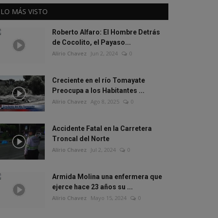
LO MÁS VISTO
Roberto Alfaro: El Hombre Detrás
de Cocolito, el Payaso...
Alírio Chavez
Jun 2, 2024
0
Creciente en el río Tomayate
Preocupa a los Habitantes ...
Alírio Chavez
Ago 8, 2025
0
Accidente Fatal en la Carretera
Troncal del Norte
Alírio Chavez
Jul 2, 2024
0
Armida Molina una enfermera que
ejerce hace 23 años su ...
Alírio Chavez
Mayo 15, 2024
0