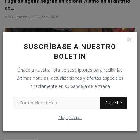
Fuga de aguas negras en colonia Alamo en el distrito
de...
Alírio Chavez
Jun 27, 2024
0
SUSCRÍBASE A NUESTRO
BOLETÍN
Únase a nuestra lista de suscriptores para recibir las
últimas noticias, actualizaciones y ofertas especiales
directamente en su bandeja de entrada
Suscribir
Emprendedores activos este 1 de mayo en Apopa
No, gracias
Alírio Chavez
Mayo 1, 2025
0