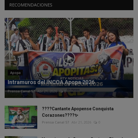
RECOMENDACIONES
Apopa
Intramuros del INCOA Apopa 2026
Prensa Canal 57
Abr 21, 2026
0
????Cantante Apopense Conquista
Corazones????✨
Prensa Canal 57
Abr 21, 2026
0