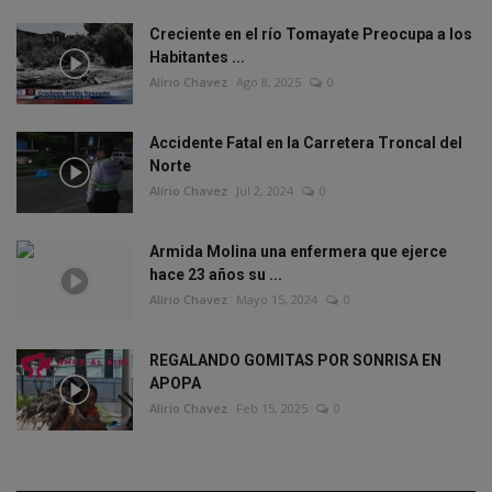
Creciente en el río Tomayate Preocupa a los
Habitantes ...
Alírio Chavez
Ago 8, 2025
0
Accidente Fatal en la Carretera Troncal del
Norte
Alírio Chavez
Jul 2, 2024
0
Armida Molina una enfermera que ejerce
hace 23 años su ...
Alírio Chavez
Mayo 15, 2024
0
REGALANDO GOMITAS POR SONRISA EN
APOPA
Alírio Chavez
Feb 15, 2025
0