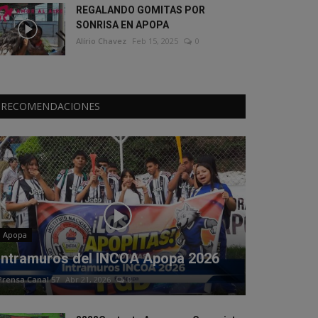
REGALANDO GOMITAS POR
SONRISA EN APOPA
Alírio Chavez
Feb 15, 2025
0
RECOMENDACIONES
Apopa
Intramuros del INCOA Apopa 2026
Prensa Canal 57
Abr 21, 2026
0