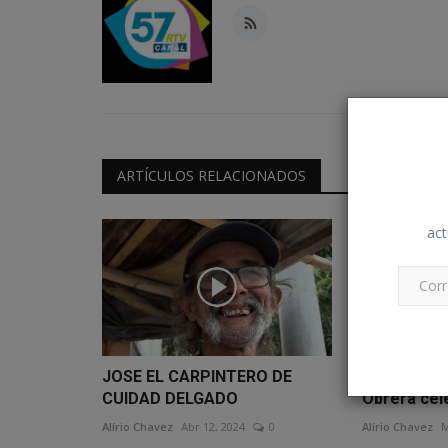
ARTÍCULOS RELACIONADOS
act
JOSE EL CARPINTERO DE
Instituto N
CUIDAD DELGADO
Obrera celeb
Alírio Chavez
Abr 12, 2024
0
Alírio Chavez
M