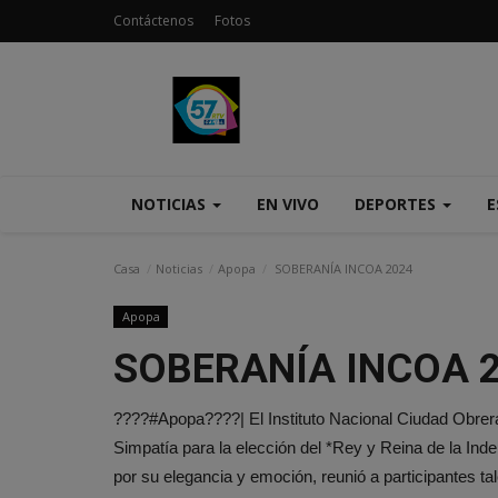
Contáctenos
Fotos
NOTICIAS
EN VIVO
DEPORTES
E
Casa
Noticias
Apopa
SOBERANÍA INCOA 2024
Apopa
SOBERANÍA INCOA 
????#Apopa????| El Instituto Nacional Ciudad Obrera 
Simpatía para la elección del *Rey y Reina de la In
por su elegancia y emoción, reunió a participantes 