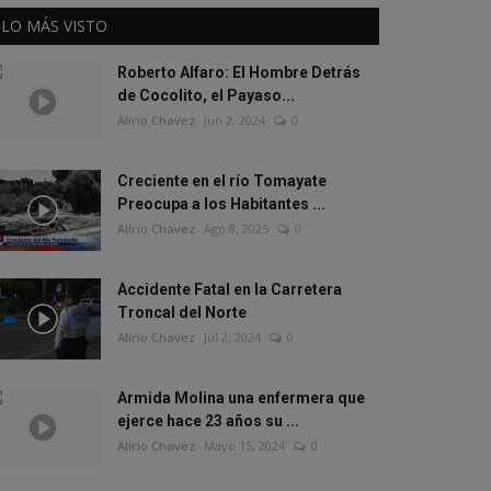
LO MÁS VISTO
Roberto Alfaro: El Hombre Detrás
de Cocolito, el Payaso...
Alírio Chavez
Jun 2, 2024
0
Creciente en el río Tomayate
Preocupa a los Habitantes ...
Alírio Chavez
Ago 8, 2025
0
Accidente Fatal en la Carretera
Troncal del Norte
Alírio Chavez
Jul 2, 2024
0
Armida Molina una enfermera que
ejerce hace 23 años su ...
Alírio Chavez
Mayo 15, 2024
0