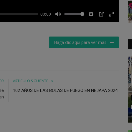
00:00
Mute
Settings
PIP
Enter
fullscreen
Haga clic aquí para ver más
OR
ARTÍCULO SIGUIENTE
sé
102 AÑOS DE LAS BOLAS DE FUEGO EN NEJAPA 2024
an