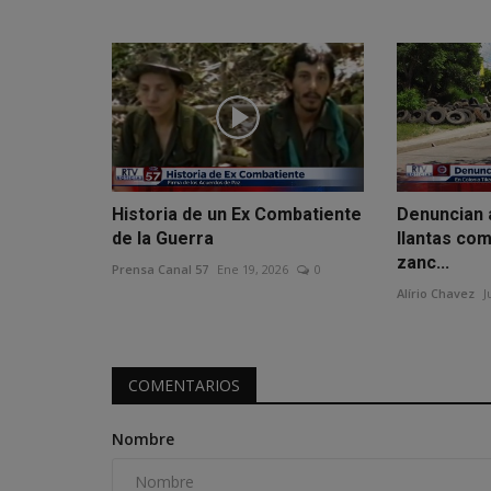
Historia de un Ex Combatiente
Denuncian 
de la Guerra
llantas co
zanc...
Prensa Canal 57
Ene 19, 2026
0
Alírio Chavez
J
COMENTARIOS
Nombre