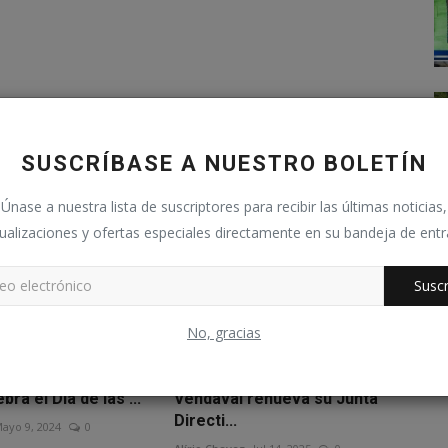
SUSCRÍBASE A NUESTRO BOLETÍN
Únase a nuestra lista de suscriptores para recibir las últimas noticias,
ualizaciones y ofertas especiales directamente en su bandeja de ent
Suscr
No, gracias
acional Ciudad
Club Social Deportivo
ra el Día de las ...
Vendaval renueva su Junta
Directi...
ayo 9, 2024
0