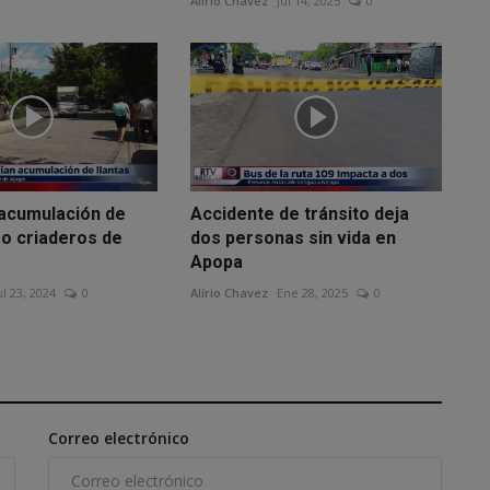
Alírio Chavez
Jul 14, 2025
0
acumulación de
Accidente de tránsito deja
mo criaderos de
dos personas sin vida en
Apopa
ul 23, 2024
0
Alírio Chavez
Ene 28, 2025
0
Correo electrónico