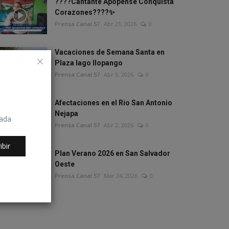
????Cantante Apopense Conquista
Corazones????✨
Prensa Canal 57
Abr 21, 2026
0
Vacaciones de Semana Santa en
Plaza lago Ilopango
Prensa Canal 57
Abr 3, 2026
0
Afectaciones en el Rio San Antonio
Nejapa
rada
Prensa Canal 57
Abr 2, 2026
0
ibir
Plan Verano 2026 en San Salvador
Oeste
Prensa Canal 57
Mar 24, 2026
0