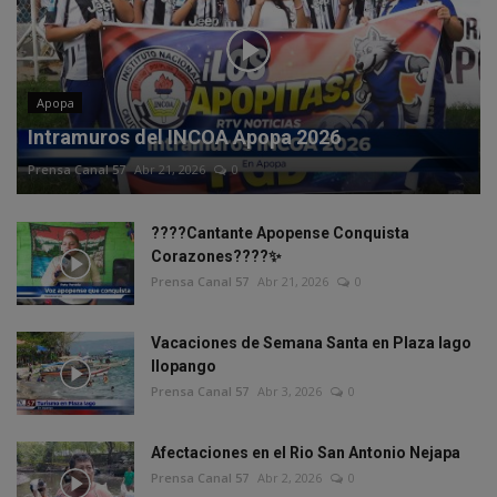
Apopa
Intramuros del INCOA Apopa 2026
Prensa Canal 57
Abr 21, 2026
0
????Cantante Apopense Conquista
Corazones????✨
Prensa Canal 57
Abr 21, 2026
0
Vacaciones de Semana Santa en Plaza lago
Ilopango
Prensa Canal 57
Abr 3, 2026
0
Afectaciones en el Rio San Antonio Nejapa
Prensa Canal 57
Abr 2, 2026
0