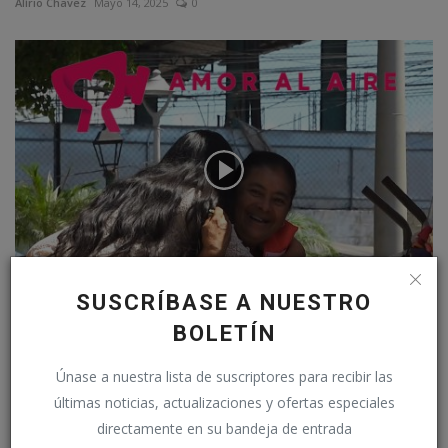
Alírio Chavez
Mayo 14, 2025
0
SUSCRÍBASE A NUESTRO
REGALANDO GOMITAS POR SONRISA EN APOPA
BOLETÍN
Alírio Chavez
Feb 15, 2025
0
Únase a nuestra lista de suscriptores para recibir las
últimas noticias, actualizaciones y ofertas especiales
directamente en su bandeja de entrada