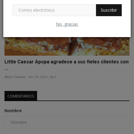
Suscribir
No, gracias
Little Caesar Apopa agradece a sus fieles clientes con
...
Alírio Chavez
Abr 26, 2024
0
COMENTARIOS
Nombre