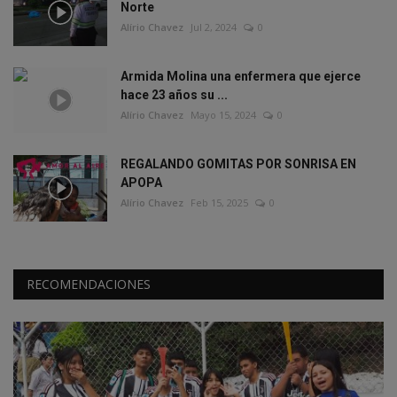
Norte
Alírio Chavez
Jul 2, 2024
0
Armida Molina una enfermera que ejerce
hace 23 años su ...
Alírio Chavez
Mayo 15, 2024
0
REGALANDO GOMITAS POR SONRISA EN
APOPA
Alírio Chavez
Feb 15, 2025
0
RECOMENDACIONES