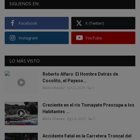
SIGUENOS EN:
Facebook
X (Twitter)
Instagram
YouTube
LO MÁS VISTO
Roberto Alfaro: El Hombre Detrás de
Cocolito, el Payaso...
Alírio Chavez
Jun 2, 2024
0
Creciente en el río Tomayate Preocupa a los
Habitantes ...
Alírio Chavez
Ago 8, 2025
0
Accidente Fatal en la Carretera Troncal del