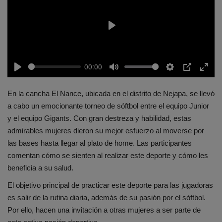
Play
00:00
Play
Mute
Settings
PIP
Enter
fulls
En la cancha El Nance, ubicada en el distrito de Nejapa, se llevó
a cabo un emocionante torneo de sóftbol entre el equipo Junior
y el equipo Gigants. Con gran destreza y habilidad, estas
admirables mujeres dieron su mejor esfuerzo al moverse por
las bases hasta llegar al plato de home. Las participantes
comentan cómo se sienten al realizar este deporte y cómo les
beneficia a su salud.
El objetivo principal de practicar este deporte para las jugadoras
es salir de la rutina diaria, además de su pasión por el sóftbol.
Por ello, hacen una invitación a otras mujeres a ser parte de