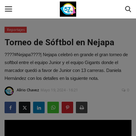
Reportajes
Torneo de Sóftbol en Nejapa
Noticias
????#Nejapa????| Nejapa celebró en grande el gran torneo de
Contáctenos
softbol entre el equipo Junior y el equipo Gigants donde el
marcador quedó a favor de Junior con 13 carreras. Daniela
EN VIVO
Hernández con los detalles en la siguiente nota.
Fotos
Alírio Chavez
Mayo 19, 2024 - 16:21
0
Deportes
Especiales