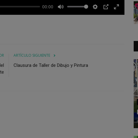
00:00
Mute
Settings
PIP
Enter
fullscreen
OR
ARTÍCULO SIGUIENTE
el
Clausura de Taller de Dibujo y Pintura
te