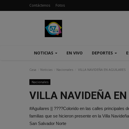
Contáctenos
Fotos
NOTICIAS
EN VIVO
DEPORTES
E
Casa
Noticias
Nacionales
VILLA NAVIDEÑA EN AGUILARES
Nacionales
VILLA NAVIDEÑA EN
#Aguilares || ????Colorido en las calles principales 
familias que se hicieron presente en la Villa Navideñ
San Salvador Norte