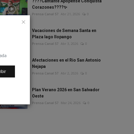
????Cantante Apopense Conquista
Corazones????✨
Prensa Canal 57
Abr 21, 2026
0
Vacaciones de Semana Santa en
Plaza lago Ilopango
Prensa Canal 57
Abr 3, 2026
0
rada
Afectaciones en el Rio San Antonio
Nejapa
ibir
Prensa Canal 57
Abr 2, 2026
0
Plan Verano 2026 en San Salvador
Oeste
Prensa Canal 57
Mar 24, 2026
0