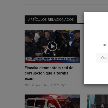
ARTÍCULOS RELACIONADOS
act
Fiscalía desmantela red de
Precios del
corrupción que alteraba
al 14 de abr
exám...
Alírio Chavez
A
Alírio Chavez
Feb 19, 2025
0