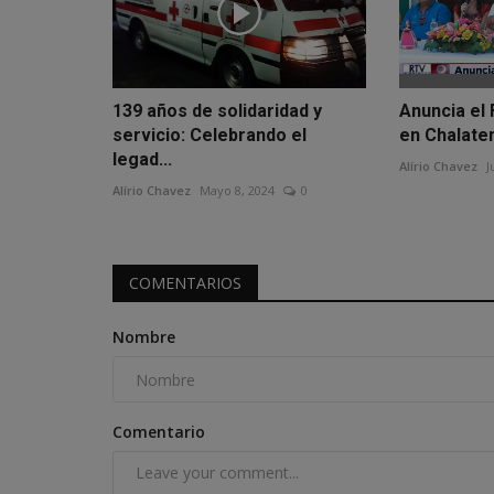
139 años de solidaridad y
Anuncia el 
servicio: Celebrando el
en Chalate
legad...
Alírio Chavez
J
Alírio Chavez
Mayo 8, 2024
0
COMENTARIOS
Nombre
Comentario