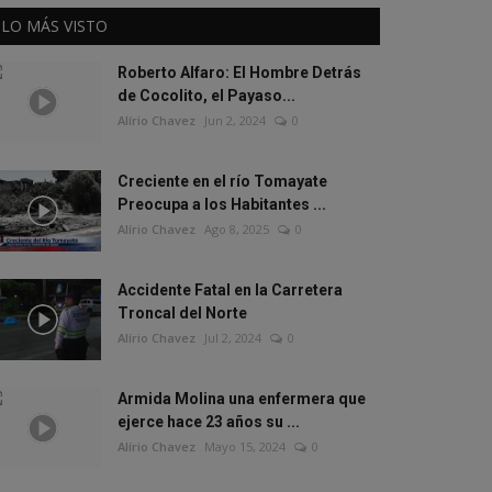
LO MÁS VISTO
Roberto Alfaro: El Hombre Detrás
de Cocolito, el Payaso...
Alírio Chavez
Jun 2, 2024
0
Creciente en el río Tomayate
Preocupa a los Habitantes ...
Alírio Chavez
Ago 8, 2025
0
Accidente Fatal en la Carretera
Troncal del Norte
Alírio Chavez
Jul 2, 2024
0
Armida Molina una enfermera que
ejerce hace 23 años su ...
Alírio Chavez
Mayo 15, 2024
0