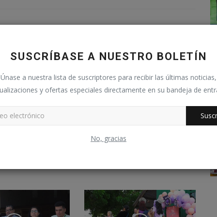
SUSCRÍBASE A NUESTRO BOLETÍN
Únase a nuestra lista de suscriptores para recibir las últimas noticias,
ualizaciones y ofertas especiales directamente en su bandeja de ent
Suscr
 combustible del 1
FIESTAS AGOSTINAS EN SAN
No, gracias
il 2025
SALVADOR CENTRO 2024
br 1, 2025
0
Alírio Chavez
Ago 7, 2024
0