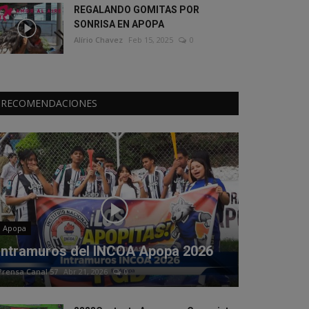
REGALANDO GOMITAS POR
SONRISA EN APOPA
Alírio Chavez
Feb 15, 2025
0
RECOMENDACIONES
Apopa
Intramuros del INCOA Apopa 2026
Prensa Canal 57
Abr 21, 2026
0