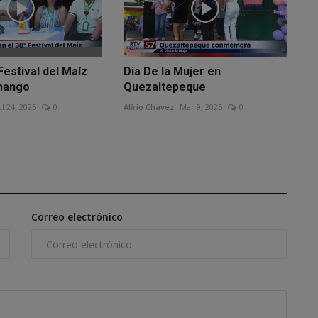
Festival del Maíz
Dia De la Mujer en
nango
Quezaltepeque
ul 24, 2025
0
Alírio Chavez
Mar 9, 2025
0
Correo electrónico