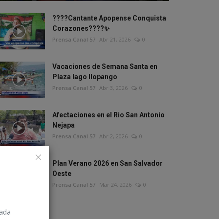
????Cantante Apopense Conquista
Corazones????✨
Prensa Canal 57
Abr 21, 2026
0
Vacaciones de Semana Santa en
Plaza lago Ilopango
Prensa Canal 57
Abr 3, 2026
0
Afectaciones en el Rio San Antonio
Nejapa
Prensa Canal 57
Abr 2, 2026
0
Plan Verano 2026 en San Salvador
Oeste
Prensa Canal 57
Mar 24, 2026
0
rada