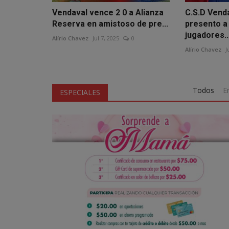
Vendaval vence 2 0 a Alianza
C.S.D Vend
Reserva en amistoso de pre...
presento a
jugadores..
Alírio Chavez
Jul 7, 2025
0
Alírio Chavez
J
Todos
E
ESPECIALES