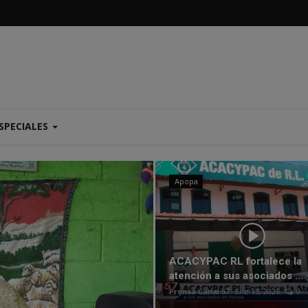
SPECIALES
Nacionales
Apopa
ACACYPAC RL fortalece la
atención a sus asociados ...
Prensa Canal 57
Ene 15, 2026
0