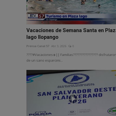
Vacaciones de Semana Santa en Plaz
lago Ilopango
Prensa Canal 57
Abr 3, 2026
0
????#Vacaciones☀️|| Familias????‍????‍????‍???? disfrutaro
de un sano esparcimi...