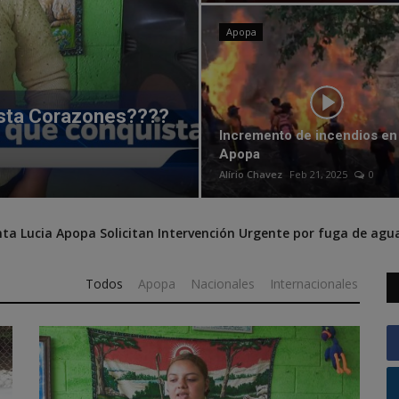
Apopa
sta Corazones????
Incremento de incendios en
Vacaciones de Seman
Apopa
Prensa Canal 57
Abr 3, 2026
0
Alírio Chavez
Feb 21, 2025
0
nta Lucia Apopa Solicitan Intervención Urgente por fuga de agu
Todos
Apopa
Nacionales
Internacionales