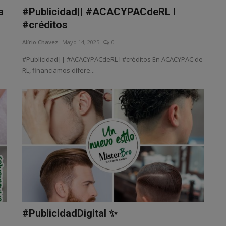
a
#Publicidad|| #ACACYPACdeRL l
#créditos
Alírio Chavez
Mayo 14, 2025
0
#Publicidad|| #ACACYPACdeRL l #créditos En ACACYPAC de
RL, financiamos difere...
#PublicidadDigital ✨