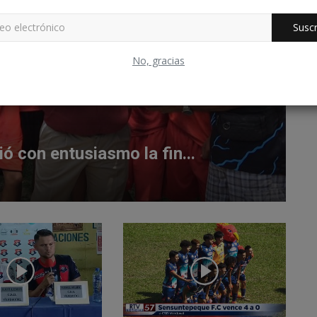
Suscr
No, gracias
ió con entusiasmo la fin...