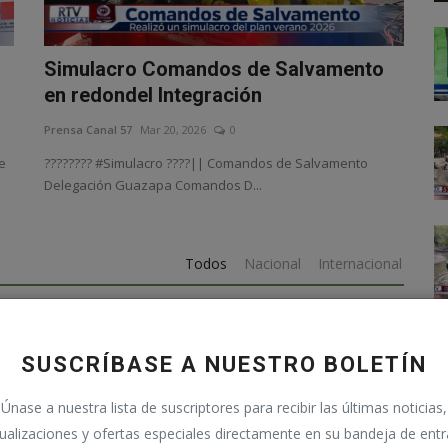
Simulacro Comandos de Salvamento
en redondel Integración
Prensa Canal 57
Mar 20, 2026
0
de
????????️ #Simulacro ????|| Comandos de Salvamento
Delegación Guazapa Comandos D...
Todos
Nacional
Internacional
SUSCRÍBASE A NUESTRO BOLETÍN
Únase a nuestra lista de suscriptores para recibir las últimas noticias,
ualizaciones y ofertas especiales directamente en su bandeja de ent