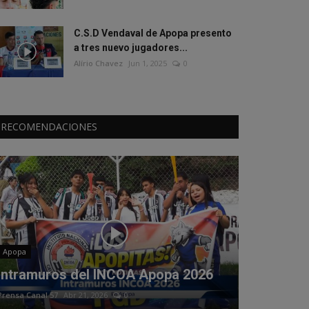
C.S.D Vendaval de Apopa presento
a tres nuevo jugadores...
Alírio Chavez
Jun 1, 2025
0
RECOMENDACIONES
Apopa
Intramuros del INCOA Apopa 2026
Prensa Canal 57
Abr 21, 2026
0