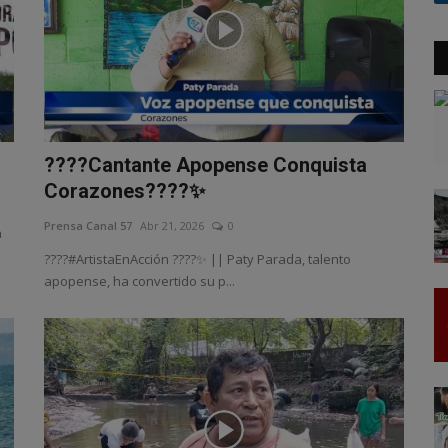
????Cantante Apopense Conquista
Corazones????✨
Prensa Canal 57
Abr 21, 2026
0
a
????#ArtistaEnAcción ????✨ || Paty Parada, talento
apopense, ha convertido su p...