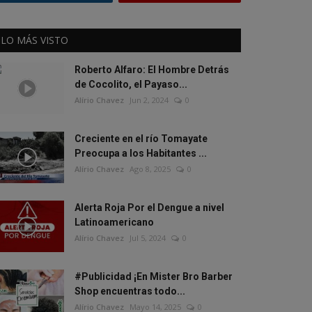
LO MÁS VISTO
Roberto Alfaro: El Hombre Detrás
de Cocolito, el Payaso...
Alírio Chavez
Jun 2, 2024
0
Creciente en el río Tomayate
Preocupa a los Habitantes ...
Alírio Chavez
Ago 8, 2025
0
Alerta Roja Por el Dengue a nivel
Latinoamericano
Alírio Chavez
Jul 5, 2024
0
#Publicidad ¡En Mister Bro Barber
Shop encuentras todo...
Alírio Chavez
Mayo 14, 2025
0