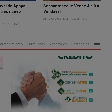
aval de Apopa
Sensuntepeque Vence 4 a 0 a
 tres nuevo
Vendaval
.
Alírio Chavez
Mar 17, 2025
0
un 1, 2025
0
ntretenimiento
Entrevistas
Reportajes
Personajes