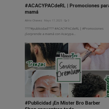
#ACACYPACdeRL | Promociones par
mamá
Alírio Chavez
Mayo 17, 2025
0
????#publicidad???? #ACACYPACdeRL | #Promociones
¡Sorprende a mamá con Acacypa...
#Publicidad ¡En Mister Bro Barber