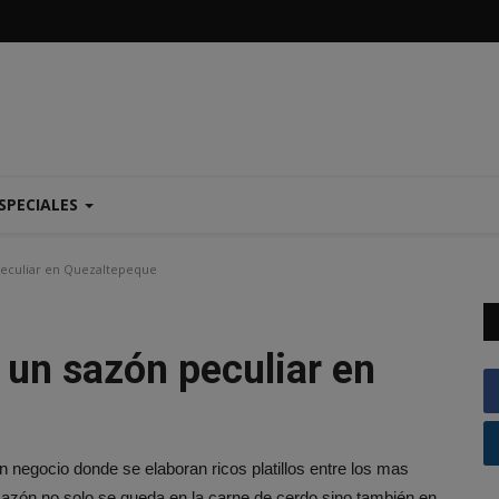
SPECIALES
 peculiar en Quezaltepeque
n un sazón peculiar en
negocio donde se elaboran ricos platillos entre los mas
sazón no solo se queda en la carne de cerdo sino también en