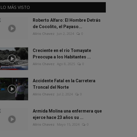
LO MÁS VISTO
Roberto Alfaro: El Hombre Detrás
de Cocolito, el Payaso...
Alírio Chavez
Jun 2, 2024
0
Creciente en el río Tomayate
Preocupa a los Habitantes ...
Alírio Chavez
Ago 8, 2025
0
Accidente Fatal en la Carretera
Troncal del Norte
Alírio Chavez
Jul 2, 2024
0
Armida Molina una enfermera que
ejerce hace 23 años su ...
Alírio Chavez
Mayo 15, 2024
0