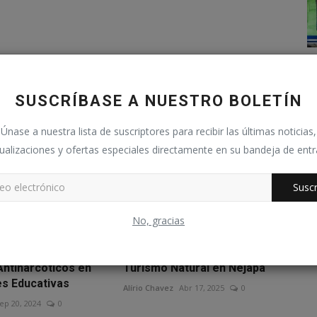
SUSCRÍBASE A NUESTRO BOLETÍN
Únase a nuestra lista de suscriptores para recibir las últimas noticias,
ualizaciones y ofertas especiales directamente en su bandeja de ent
Suscr
No, gracias
Antinarcóticos en
Turismo Natural en Nejapa
es Educativas
Alírio Chavez
Abr 17, 2025
0
ep 20, 2024
0