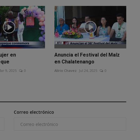
ujer en
Anuncia el Festival del Maíz
eque
en Chalatenango
ar 9, 2025
0
Alírio Chavez
Jul 24, 2025
0
Correo electrónico