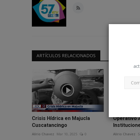
ARTÍCULOS RELACIONADOS
act
Crisis Hídrica en Majucla
Operativo 
Cuscatancingo
Institucion
Alírio Chavez
Mar 10, 2025
0
Alírio Chavez
S