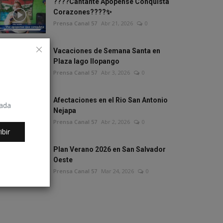
????Cantante Apopense Conquista
Corazones????✨
Prensa Canal 57
Abr 21, 2026
0
Vacaciones de Semana Santa en
Plaza lago Ilopango
Prensa Canal 57
Abr 3, 2026
0
Afectaciones en el Rio San Antonio
rada
Nejapa
Prensa Canal 57
Abr 2, 2026
0
ibir
Plan Verano 2026 en San Salvador
Oeste
Prensa Canal 57
Mar 24, 2026
0