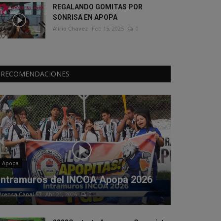
REGALANDO GOMITAS POR
SONRISA EN APOPA
Alírio Chavez
Feb 15, 2025
0
RECOMENDACIONES
Apopa
Intramuros del INCOA Apopa 2026
Prensa Canal 57
Abr 21, 2026
0