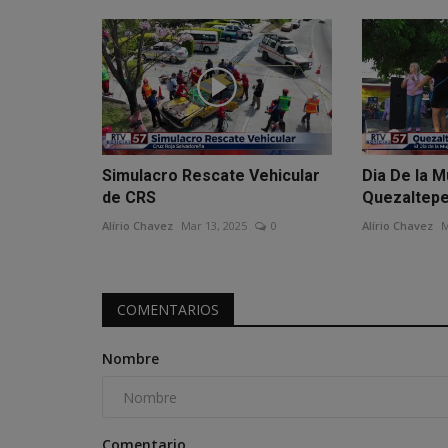
Simulacro Rescate Vehicular
Dia De la M
de CRS
Quezaltep
Alírio Chavez
Mar 13, 2025
0
Alírio Chavez
M
COMENTARIOS
Nombre
Comentario