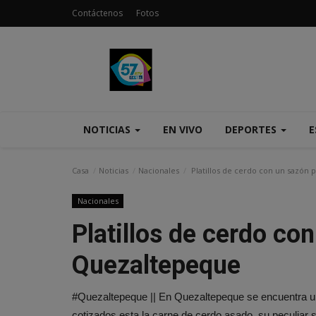
Contáctenos
Fotos
NOTICIAS
EN VIVO
DEPORTES
E
Casa
Noticias
Nacionales
Platillos de cerdo con un sazón
Nacionales
Platillos de cerdo co
Quezaltepeque
#Quezaltepeque || En Quezaltepeque se encuentra un 
cotizados esta la carne de cerdo asado, su peculiar 