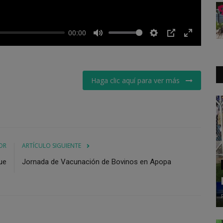
00:00
Mute
Settings
PIP
Enter
fullscreen
Haga clic aquí para ver más
OR
ARTÍCULO SIGUIENTE
ue
Jornada de Vacunación de Bovinos en Apopa